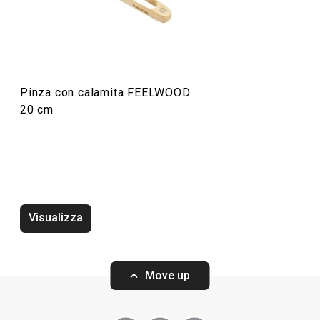
Preparazione degli alimenti
Pinza con calamita FEELWOOD
20 cm
Novità
Novità
Visualizza
Vassoio FEELWOOD ø 30 cm
Vassoio FEELWO
Move up