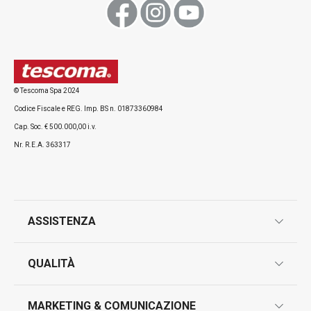
Visualizza
Visualizza
© Tescoma Spa 2024
Codice Fiscale e REG. Imp. BS n. 01873360984
Tutti i prodotti della linea FEELWOOD
Cap. Soc. € 500.000,00 i.v.
Nr. R.E.A. 363317
ASSISTENZA
garanzie
QUALITÀ
marcatura prodotti
design
MARKETING & COMUNICAZIONE
contatti