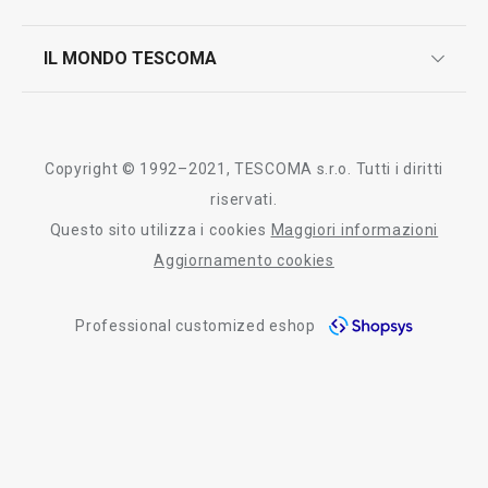
controllo qualità
scrivici in whatsapp
il nuovo catalogo al consumatore 2026
IL MONDO TESCOMA
test sui prodotti
myTescoma
certificazioni
azienda
storia
Copyright © 1992–2021, TESCOMA s.r.o. Tutti i diritti
persone
riservati.
Questo sito utilizza i cookies
Maggiori informazioni
Tescoma nel mondo
Aggiornamento cookies
fiere
Professional customized eshop
informativa whistleblowing
segnalazioni whistleblowing