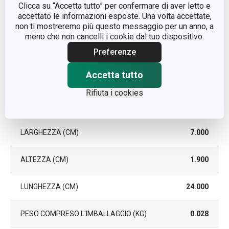
No
Clicca su “Accetta tutto” per confermare di aver letto e
LAVASTOVIGLIE
accettato le informazioni esposte. Una volta accettate,
non ti mostreremo più questo messaggio per un anno, a
EAN
8595028409505
meno che non cancelli i cookie dal tuo dispositivo.
Preferenze
DURATA DELLA
3
GARANZIA (IN ANNI)
Accetta tutto
Rifiuta i cookies
Pacchetto
LARGHEZZA (CM)
7.000
ALTEZZA (CM)
1.900
LUNGHEZZA (CM)
24.000
PESO COMPRESO L'IMBALLAGGIO (KG)
0.028