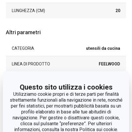
LUNGHEZZA (CM)
20
Altri parametri
CATEGORIA
utensili da cucina
LINEA DI PRODOTTO
FEELWOOD
albero della gomma
MATERIALE
Questo sito utilizza i cookies
brasiliano, calamita
Utilizziamo cookie propri e di terze parti per finalità
strettamente funzionali alla navigazione in rete, nonché
TIPO
pinza
per fini statistici, per mostrarti pubblicità basata su un
profilo elaborato in base alle tue abitudini di
COLORE
Marrone chiaro
navigazione. Per gestire o disattivare questi cookie,
clicca sul pulsante “preferenze”. Per ulteriori
informazioni, consulta la nostra Politica sui cookie.
LAVAGGIO IN