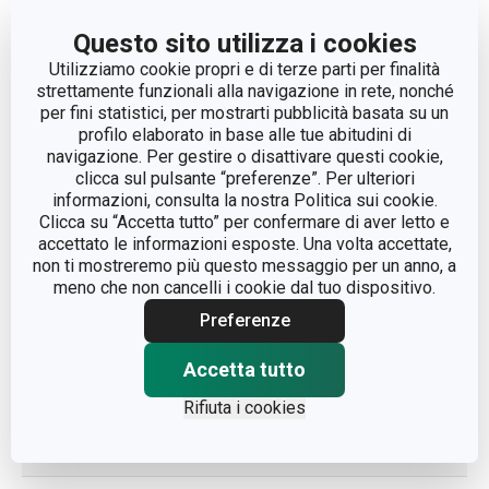
LARGHEZZA (CM)
28
Questo sito utilizza i cookies
Utilizziamo cookie propri e di terze parti per finalità
strettamente funzionali alla navigazione in rete, nonché
LUNGHEZZA (CM)
54
per fini statistici, per mostrarti pubblicità basata su un
profilo elaborato in base alle tue abitudini di
navigazione. Per gestire o disattivare questi cookie,
Altri parametri
clicca sul pulsante “preferenze”. Per ulteriori
informazioni, consulta la nostra Politica sui cookie.
Clicca su “Accetta tutto” per confermare di aver letto e
organizzazione degli
CATEGORIA
accettato le informazioni esposte. Una volta accettate,
armadi
non ti mostreremo più questo messaggio per un anno, a
meno che non cancelli i cookie dal tuo dispositivo.
LINEA DI PRODOTTO
FANCY HOME
Preferenze
Accetta tutto
fibre sintetiche,
MATERIALE
cotone
Rifiuta i cookies
TIPO
portabiancheria