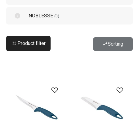
NOBLESSE
(
3
)
Product filter
Sorting