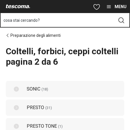
Ti trovi sulla pagina Coltelli, forbici, ceppi coltelli pagina 2 da 6
Vai al contenuto principale
Vai alla navigazione
Vai alla ricerca
MENU
cosa stai cercando?
Preparazione degli alimenti
Coltelli, forbici, ceppi coltelli
pagina 2 da 6
SONIC
(
18
)
PRESTO
(
31
)
PRESTO TONE
(
1
)