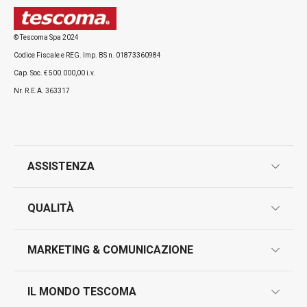
© Tescoma Spa 2024
Codice Fiscale e REG. Imp. BS n. 01873360984
Cap. Soc. € 500.000,00 i.v.
Nr. R.E.A. 363317
ASSISTENZA
garanzie
QUALITÀ
marcatura prodotti
design
MARKETING & COMUNICAZIONE
contatti
controllo qualità
scrivici in whatsapp
il nuovo catalogo al consumatore 2026
IL MONDO TESCOMA
test sui prodotti