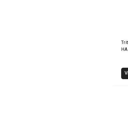
Tri
HA
V