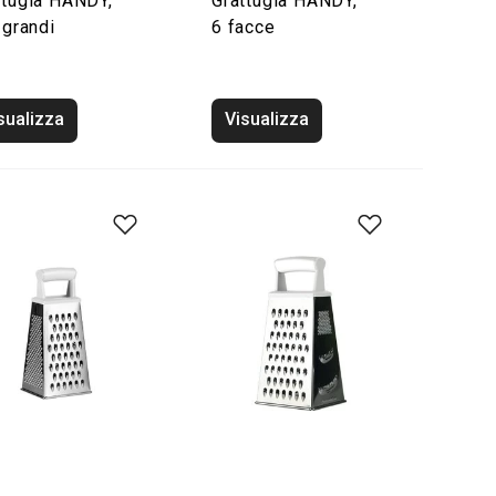
ttugia HANDY,
Grattugia HANDY,
 grandi
6 facce
sualizza
Visualizza