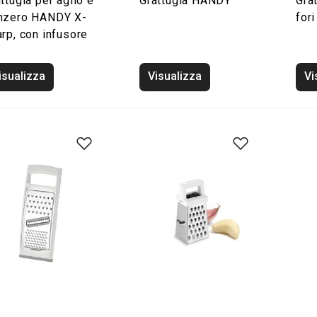
ttugia per aglio e
Grattugia HANDY
Gra
nzero HANDY X-
fori
rp, con infusore
isualizza
Visualizza
Vi