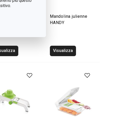
treremo più questo
itivo.
dolina
Mandolina julienne
ettaverdure
HANDY
DY, lama
olabile
sualizza
Visualizza