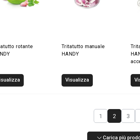
tatutto rotante
Tritatutto manuale
Tri
NDY
HANDY
HAN
acc
isualizza
Visualizza
Vi
1
2
3
Carica più prodo