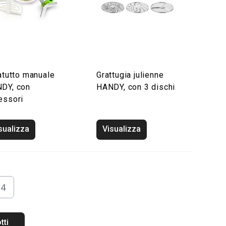
tatutto manuale
Grattugia julienne
DY, con
HANDY, con 3 dischi
essori
sualizza
Visualizza
4
tti