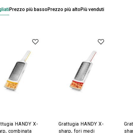
liati
Prezzo più basso
Prezzo più alto
Più venduti
attugia HANDY X-
Grattugia HANDY X-
Gra
arp, combinata
sharp, fori medi
shar