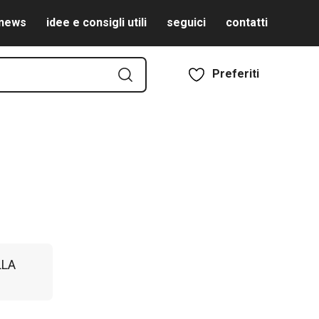
news
idee e consigli utili
seguici
contatti
Preferiti
LLA