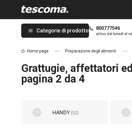
Ti trovi sulla pagina Grattugie, affettatori ed utensili da cucina p
800777546
Categorie di prodotto
attivo dal lunedì al ve
Home page
Preparazione degli alimenti
Grattugie, affettatori e
pagina 2 da 4
HANDY
(
52
)