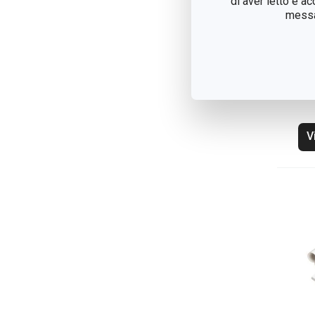
di aver letto e a
messag
Gra
co
V