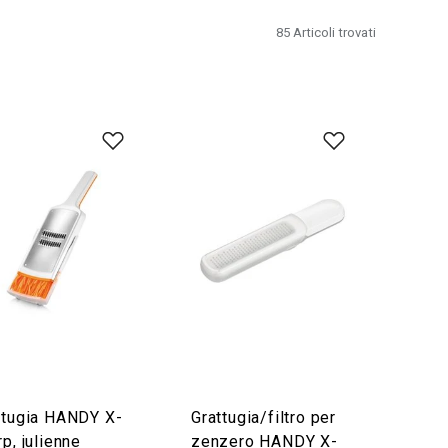
85
Articoli trovati
ttugia HANDY X-
Grattugia/filtro per
p, julienne
zenzero HANDY X-