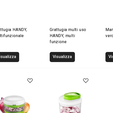
attugia HANDY,
Grattugia multi uso
Man
tifunzionale
HANDY, multi
ver
funzione
isualizza
Visualizza
Vi