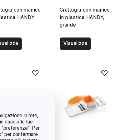
ttugia con manico
Grattugia con manico
plastica HANDY
in plastica HANDY,
grande
sualizza
Visualizza
avigazione in rete,
in base alle tue
e “preferenze”. Per
tto” per confermare