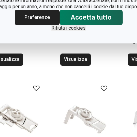
ccettato le informazioni esposte. Una volta accettate, non ti mos
gio per un anno, a meno che non cancelli i cookie dal tuo dispos
Accetta tutto
Preferenze
ttugia con
Mandolina con presa
Man
ntenitore HANDY
multifunzionale
aff
Rifiuta i cookies
HANDY
HAN
reg
isualizza
Visualizza
Vi