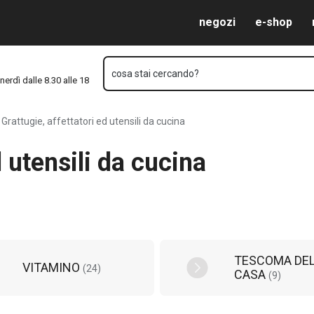
agina 2 da 4
Vai al contenuto principale
Vai alla navigazione
Vai alla ricerca
negozi
e-shop
cosa stai cercando?
nerdì dalle 8.30 alle 18
Grattugie, affettatori ed utensili da cucina
d utensili da cucina
TESCOMA DE
VITAMINO
(
24
)
CASA
(
9
)