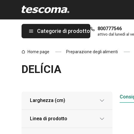
Ti trovi sulla pagina DELÍCIA
800777546
Categorie di prodotto
attivo dal lunedì al ve
Home page
Preparazione degli alimenti
DELÍCIA
Consig
Larghezza (cm)
Linea di prodotto