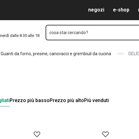
Vai al contenuto principale
Vai alla navigazione
Vai alla ricerca
negozi
e-shop
cosa stai cercando?
nerdì dalle 8.30 alle 18
Guanti da forno, presine, canovacci e grembiuli da cucina
DELÍ
liati
Prezzo più basso
Prezzo più alto
Più venduti