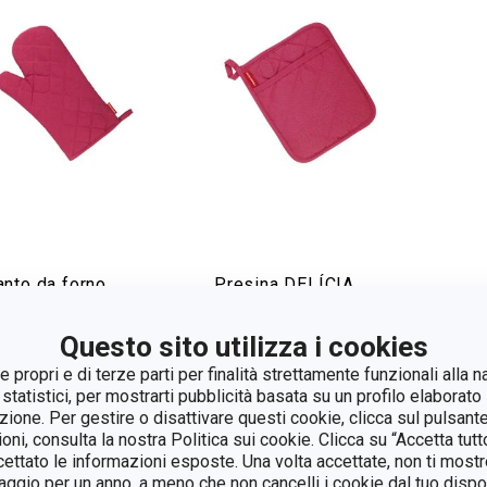
anto da forno
Presina DELÍCIA
LÍCIA
Questo sito utilizza i cookies
 propri e di terze parti per finalità strettamente funzionali alla n
isualizza
Visualizza
 statistici, per mostrarti pubblicità basata su un profilo elaborato 
azione. Per gestire o disattivare questi cookie, clicca sul pulsant
ioni, consulta la nostra Politica sui cookie. Clicca su “Accetta tu
ccettato le informazioni esposte. Una volta accettate, non ti mos
gio per un anno, a meno che non cancelli i cookie dal tuo dispos