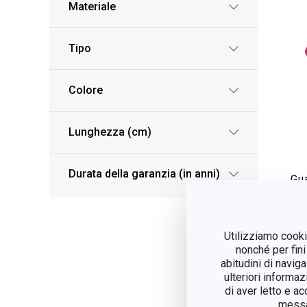
Materiale
Tipo
Colore
Lunghezza (cm)
Durata della garanzia (in anni)
Gu
DE
Utilizziamo cookie
V
nonché per fini
abitudini di navig
ulteriori informaz
di aver letto e a
messag