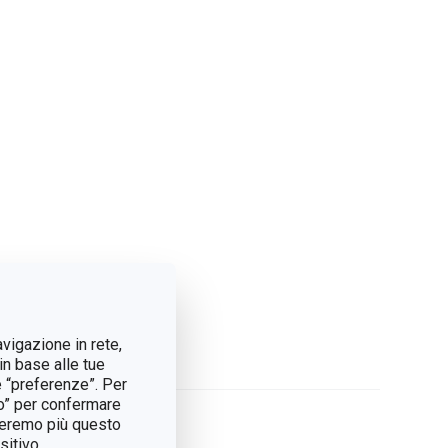
avigazione in rete,
in base alle tue
e “preferenze”. Per
tto” per confermare
treremo più questo
itivo.