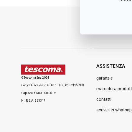
ASSISTENZA
garanzie
© Tescoma Spa 2024
Codice Fiscale e REG. Imp. BS n. 01873360984
marcatura prodott
Cap. Soc. € 500.000,00 i.v.
contatti
Nr. R.E.A. 363317
scrivici in whatsa