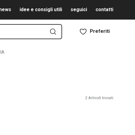
news
idee e consigli utili
seguici
contatti
Preferiti
CIA
2
Articoli trovati