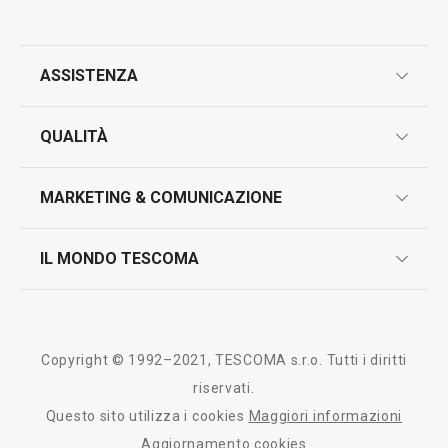
ASSISTENZA
Visualizza
Visualizza
garanzie
QUALITÀ
marcatura prodotti
Tutti i prodotti della linea GrandCHEF
design
MARKETING & COMUNICAZIONE
contatti
controllo qualità
scrivici in whatsapp
il nuovo catalogo al consumatore 2026
IL MONDO TESCOMA
test sui prodotti
myTescoma
certificazioni
azienda
storia
Copyright © 1992–2021, TESCOMA s.r.o. Tutti i diritti
persone
riservati.
Questo sito utilizza i cookies
Maggiori informazioni
Tescoma nel mondo
Aggiornamento cookies