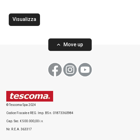
Bevande
Visualizza
Move up
© Tescoma Spa 2024
Utensile per gnocchi e spätzle
Tritatutto senza 
Codice Fiscale e REG. Imp. BS n. 01873360984
GrandCHEF
Cap. Soc. € 500.000,00 i.v.
Nr. R.E.A. 363317