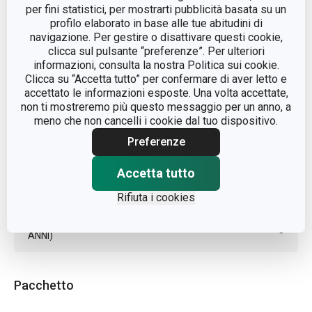
per fini statistici, per mostrarti pubblicità basata su un
profilo elaborato in base alle tue abitudini di
MATERIALE
plastica
navigazione. Per gestire o disattivare questi cookie,
clicca sul pulsante “preferenze”. Per ulteriori
utensile per
informazioni, consulta la nostra Politica sui cookie.
TIPO
pulizia
Clicca su “Accetta tutto” per confermare di aver letto e
accettato le informazioni esposte. Una volta accettate,
non ti mostreremo più questo messaggio per un anno, a
COLORE
Bianco
meno che non cancelli i cookie dal tuo dispositivo.
Preferenze
LAVAGGIO IN LAVASTOVIGLIE
Sì
Accetta tutto
EAN
8595028407945
Rifiuta i cookies
DURATA DELLA GARANZIA (IN
3
ANNI)
Pacchetto