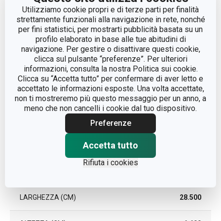
Utilizziamo cookie propri e di terze parti per finalità
TIPO
rostiera
strettamente funzionali alla navigazione in rete, nonché
per fini statistici, per mostrarti pubblicità basata su un
profilo elaborato in base alle tue abitudini di
COLORE
Nero
navigazione. Per gestire o disattivare questi cookie,
clicca sul pulsante “preferenze”. Per ulteriori
informazioni, consulta la nostra Politica sui cookie.
LAVAGGIO IN
Sì
LAVASTOVIGLIE
Clicca su “Accetta tutto” per confermare di aver letto e
accettato le informazioni esposte. Una volta accettate,
non ti mostreremo più questo messaggio per un anno, a
EAN
8595028462425
meno che non cancelli i cookie dal tuo dispositivo.
Preferenze
DURATA DELLA
3
GARANZIA (IN ANNI)
Accetta tutto
Rifiuta i cookies
Pacchetto
LARGHEZZA (CM)
28.500