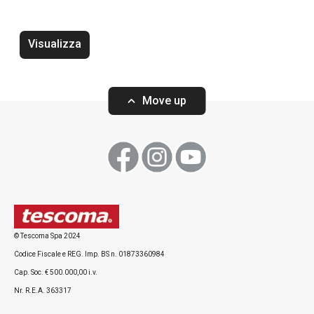
Visualizza
Move up
© Tescoma Spa 2024
Codice Fiscale e REG. Imp. BS n. 01873360984
Cap. Soc. € 500.000,00 i.v.
Nr. R.E.A. 363317