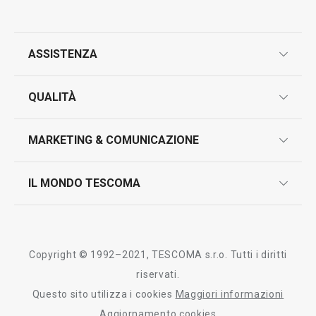
ASSISTENZA
garanzie
QUALITÀ
marcatura prodotti
design
MARKETING & COMUNICAZIONE
contatti
controllo qualità
scrivici in whatsapp
il nuovo catalogo al consumatore 2026
IL MONDO TESCOMA
test sui prodotti
myTescoma
certificazioni
azienda
storia
Copyright © 1992–2021, TESCOMA s.r.o. Tutti i diritti
persone
riservati.
Questo sito utilizza i cookies
Maggiori informazioni
Tescoma nel mondo
Aggiornamento cookies