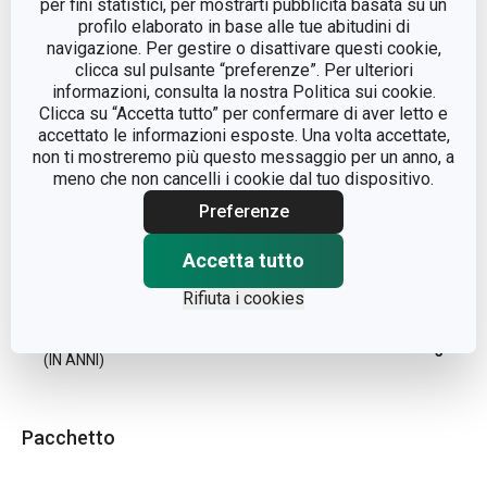
per fini statistici, per mostrarti pubblicità basata su un
profilo elaborato in base alle tue abitudini di
LINEA DI PRODOTTO
4FOOD
navigazione. Per gestire o disattivare questi cookie,
clicca sul pulsante “preferenze”. Per ulteriori
informazioni, consulta la nostra Politica sui cookie.
MATERIALE
plastica
Clicca su “Accetta tutto” per confermare di aver letto e
accettato le informazioni esposte. Una volta accettate,
non ti mostreremo più questo messaggio per un anno, a
TIPO
sacchetto per alimenti
meno che non cancelli i cookie dal tuo dispositivo.
Preferenze
LAVAGGIO IN
No
LAVASTOVIGLIE
Accetta tutto
EAN
8592973126518
Rifiuta i cookies
DURATA DELLA GARANZIA
3
(IN ANNI)
Pacchetto