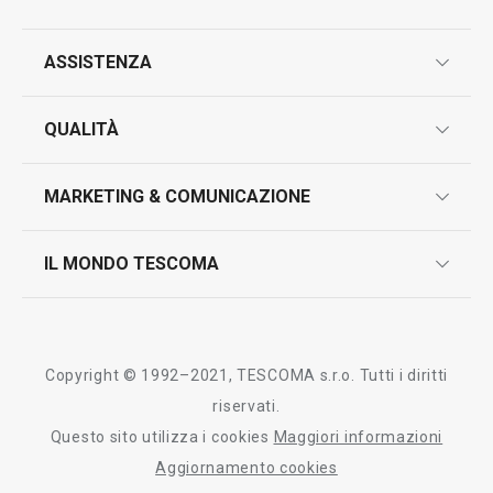
ASSISTENZA
garanzie
QUALITÀ
marcatura prodotti
design
MARKETING & COMUNICAZIONE
contatti
controllo qualità
scrivici in whatsapp
il nuovo catalogo al consumatore 2026
IL MONDO TESCOMA
test sui prodotti
myTescoma
certificazioni
azienda
storia
Copyright © 1992–2021, TESCOMA s.r.o. Tutti i diritti
persone
riservati.
Questo sito utilizza i cookies
Maggiori informazioni
Tescoma nel mondo
Aggiornamento cookies