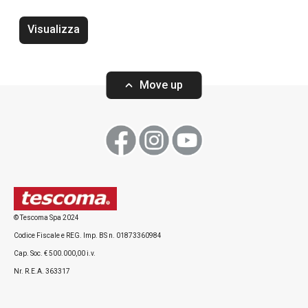
Tappetino salva
Tappo sottovuoto per bottiglie
frigorifero 4FOO
4FOOD
Visualizza
Move up
Visualizza
Visualizza
Tutti i prodotti della linea 4FOOD
© Tescoma Spa 2024
Codice Fiscale e REG. Imp. BS n. 01873360984
Cap. Soc. € 500.000,00 i.v.
Nr. R.E.A. 363317