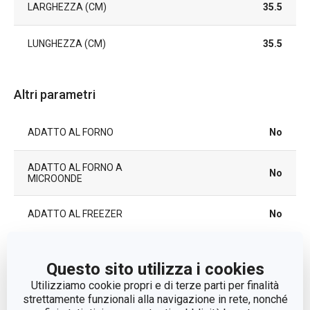
LARGHEZZA (CM)
35.5
LUNGHEZZA (CM)
35.5
Altri parametri
ADATTO AL FORNO
No
ADATTO AL FORNO A
No
MICROONDE
ADATTO AL FREEZER
No
ADATTO AL FRIGORIFERO
Sì
Questo sito utilizza i cookies
Utilizziamo cookie propri e di terze parti per finalità
conservazione degli
CATEGORIA
strettamente funzionali alla navigazione in rete, nonché
alimenti