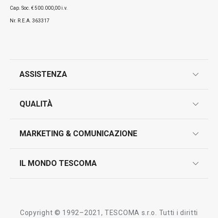
Cap. Soc. € 500.000,00 i.v.
Nr. R.E.A. 363317
ASSISTENZA
garanzie
QUALITÀ
marcatura prodotti
design
MARKETING & COMUNICAZIONE
contatti
controllo qualità
scrivici in whatsapp
il nuovo catalogo al consumatore 2026
IL MONDO TESCOMA
test sui prodotti
myTescoma
certificazioni
azienda
storia
Copyright © 1992–2021, TESCOMA s.r.o. Tutti i diritti