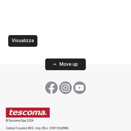
Tappetino salva
Tappo sottovuoto per bottiglie
frigorifero 4FOO
4FOOD
Visualizza
Move up
Visualizza
Visualizza
Tutti i prodotti della linea 4FOOD
© Tescoma Spa 2024
Codice Fiscale e REG. Imp. BS n. 01873360984