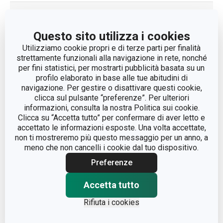
LARGHEZZA (CM)
30
Questo sito utilizza i cookies
LUNGHEZZA (CM)
30
Utilizziamo cookie propri e di terze parti per finalità
strettamente funzionali alla navigazione in rete, nonché
per fini statistici, per mostrarti pubblicità basata su un
Altri parametri
profilo elaborato in base alle tue abitudini di
navigazione. Per gestire o disattivare questi cookie,
clicca sul pulsante “preferenze”. Per ulteriori
organizzazione degli
informazioni, consulta la nostra Politica sui cookie.
CATEGORIA
armadi
Clicca su “Accetta tutto” per confermare di aver letto e
accettato le informazioni esposte. Una volta accettate,
non ti mostreremo più questo messaggio per un anno, a
LINEA DI PRODOTTO
FANCY HOME
meno che non cancelli i cookie dal tuo dispositivo.
Preferenze
MATERIALE
materiale sintetico
Accetta tutto
scatola porta
TIPO
Rifiuta i cookies
indumenti