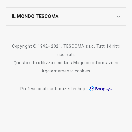
contatti
controllo qualità
scrivici in whatsapp
il nuovo catalogo al consumatore 2026
IL MONDO TESCOMA
test sui prodotti
myTescoma
certificazioni
azienda
storia
Copyright © 1992–2021, TESCOMA s.r.o. Tutti i diritti
persone
riservati.
Questo sito utilizza i cookies
Maggiori informazioni
Tescoma nel mondo
Aggiornamento cookies
fiere
Professional customized eshop
informativa whistleblowing
segnalazioni whistleblowing