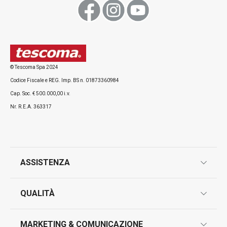
Vaso piccolo FANCY HOME Stones
Vaso ov.basso 
HOME,Stones
© Tescoma Spa 2024
Codice Fiscale e REG. Imp. BS n. 01873360984
Cap. Soc. € 500.000,00 i.v.
Nr. R.E.A. 363317
Visualizza
Visualizza
ASSISTENZA
Tutti i prodotti della linea FANCY HOME
garanzie
QUALITÀ
marcatura prodotti
design
MARKETING & COMUNICAZIONE