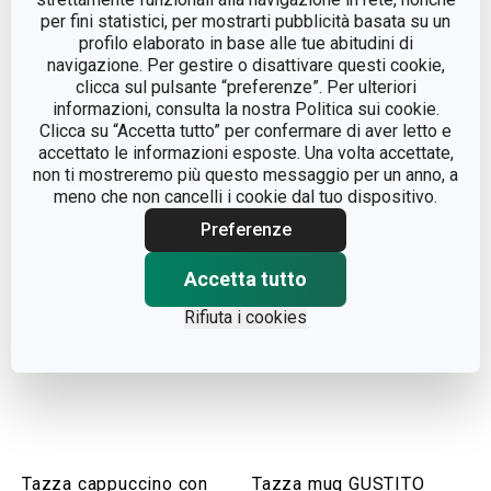
per fini statistici, per mostrarti pubblicità basata su un
profilo elaborato in base alle tue abitudini di
Piatto fondo GUSTITO,
Tazzina caffè con
navigazione. Per gestire o disattivare questi cookie,
ø22 cm
piattino GUSTITO
clicca sul pulsante “preferenze”. Per ulteriori
informazioni, consulta la nostra Politica sui cookie.
Clicca su “Accetta tutto” per confermare di aver letto e
Visualizza
Visualizza
accettato le informazioni esposte. Una volta accettate,
non ti mostreremo più questo messaggio per un anno, a
meno che non cancelli i cookie dal tuo dispositivo.
Preferenze
Accetta tutto
Rifiuta i cookies
Tazza cappuccino con
Tazza mug GUSTITO