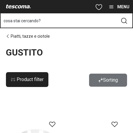
Ti trovi sulla pagina GUSTITO
Vai al contenuto principale
Vai alla navigazione
Vai alla ricerca
MENU
cosa stai cercando?
Piatti, tazze e ciotole
GUSTITO
Product filter
Sorting