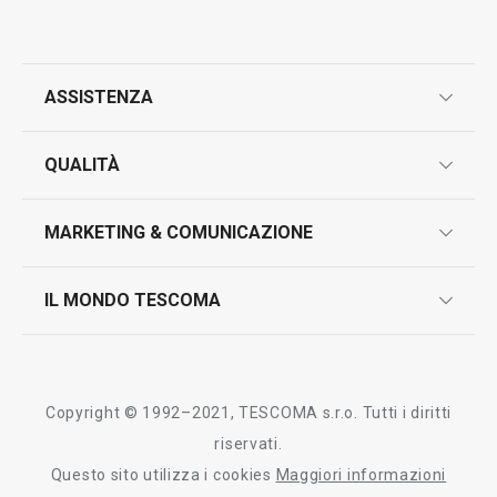
ASSISTENZA
garanzie
QUALITÀ
marcatura prodotti
design
MARKETING & COMUNICAZIONE
contatti
controllo qualità
scrivici in whatsapp
il nuovo catalogo al consumatore 2026
IL MONDO TESCOMA
test sui prodotti
myTescoma
certificazioni
azienda
storia
Copyright © 1992–2021, TESCOMA s.r.o. Tutti i diritti
persone
riservati.
Questo sito utilizza i cookies
Maggiori informazioni
Tescoma nel mondo