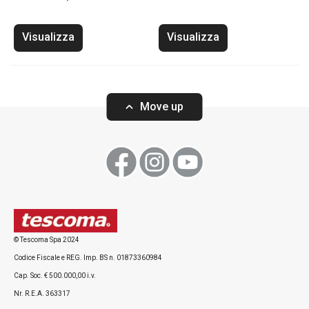
Visualizza
Visualizza
Move up
© Tescoma Spa 2024
Codice Fiscale e REG. Imp. BS n. 01873360984
Cap. Soc. € 500.000,00 i.v.
Nr. R.E.A. 363317