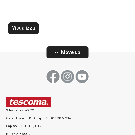
Zuccheriera GUSTITO
Vassoio portata
38 x 16 cm
Visualizza
Move up
Visualizza
Visualizza
Tutti i prodotti della linea GUSTITO
© Tescoma Spa 2024
Codice Fiscale e REG. Imp. BS n. 01873360984
Cap. Soc. € 500.000,00 i.v.
Nr. R.E.A. 363317