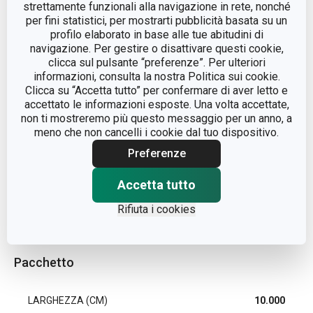
strettamente funzionali alla navigazione in rete, nonché
MATERIALE
porcellana
per fini statistici, per mostrarti pubblicità basata su un
profilo elaborato in base alle tue abitudini di
navigazione. Per gestire o disattivare questi cookie,
TIPO
tazza
clicca sul pulsante “preferenze”. Per ulteriori
informazioni, consulta la nostra Politica sui cookie.
Clicca su “Accetta tutto” per confermare di aver letto e
COLORE
Bianco
accettato le informazioni esposte. Una volta accettate,
non ti mostreremo più questo messaggio per un anno, a
LAVAGGIO IN LAVASTOVIGLIE
Sì
meno che non cancelli i cookie dal tuo dispositivo.
Preferenze
EAN
8595028430202
Accetta tutto
DURATA DELLA GARANZIA (IN
5
Rifiuta i cookies
ANNI)
Pacchetto
LARGHEZZA (CM)
10.000