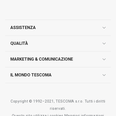
ASSISTENZA
garanzie
QUALITÀ
marcatura prodotti
design
MARKETING & COMUNICAZIONE
contatti
controllo qualità
scrivici in whatsapp
il nuovo catalogo al consumatore 2026
IL MONDO TESCOMA
test sui prodotti
myTescoma
certificazioni
azienda
storia
Copyright © 1992–2021, TESCOMA s.r.o. Tutti i diritti
persone
riservati.
Questo sito utilizza i cookies
Maggiori informazioni