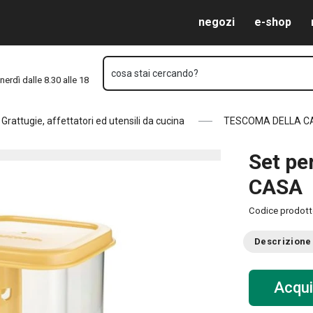
Vai al contenuto principale
Vai alla navigazione
Vai alla ricerca
negozi
e-shop
cosa stai cercando?
nerdì dalle 8.30 alle 18
Grattugie, affettatori ed utensili da cucina
TESCOMA DELLA C
Set pe
CASA
Codice prodot
Descrizione
Acqui