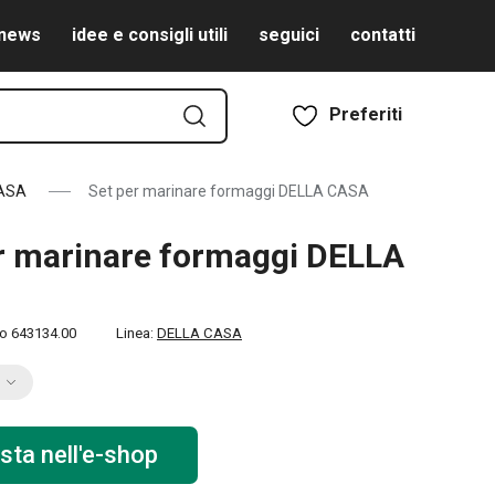
news
idee e consigli utili
seguici
contatti
Preferiti
ASA
Set per marinare formaggi DELLA CASA
r marinare formaggi DELLA
to
643134.00
Linea:
DELLA CASA
sta nell'e-shop