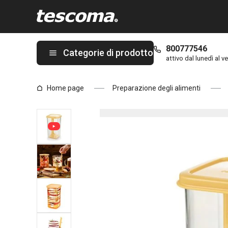
Ti trovi sulla pagina Set per marinare formaggi DELLA CASA
800777546
Categorie di prodotto
attivo dal lunedì al ve
Home page
Preparazione degli alimenti