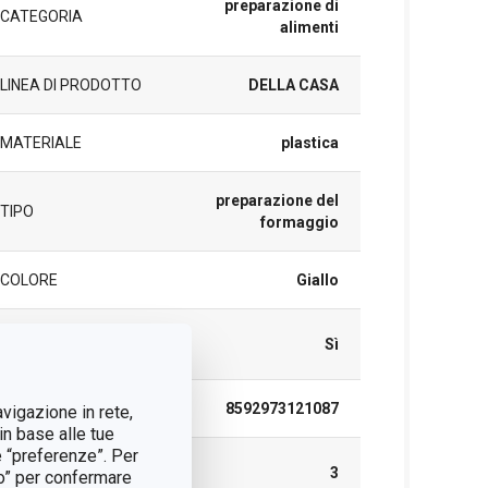
preparazione di
CATEGORIA
alimenti
LINEA DI PRODOTTO
DELLA CASA
MATERIALE
plastica
preparazione del
TIPO
formaggio
COLORE
Giallo
LAVAGGIO IN
Sì
LAVASTOVIGLIE
EAN
8592973121087
avigazione in rete,
in base alle tue
e “preferenze”. Per
DURATA DELLA
3
tto” per confermare
GARANZIA (IN ANNI)