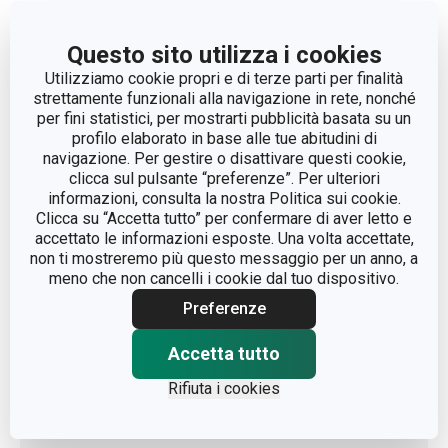
ADATTO AL FRIGORIFERO
Sì
Questo sito utilizza i cookies
Utilizziamo cookie propri e di terze parti per finalità
lavorazione di frutta e
CATEGORIA
strettamente funzionali alla navigazione in rete, nonché
verdura
per fini statistici, per mostrarti pubblicità basata su un
profilo elaborato in base alle tue abitudini di
DETTAGLI
con contenitore
navigazione. Per gestire o disattivare questi cookie,
clicca sul pulsante “preferenze”. Per ulteriori
informazioni, consulta la nostra Politica sui cookie.
LINEA DI PRODOTTO
VITAMINO
Clicca su “Accetta tutto” per confermare di aver letto e
accettato le informazioni esposte. Una volta accettate,
MATERIALE
plastica
non ti mostreremo più questo messaggio per un anno, a
meno che non cancelli i cookie dal tuo dispositivo.
Preferenze
TIPO
estrattore
Accetta tutto
COLORE
Giallo
Rifiuta i cookies
LAVAGGIO IN
Sì
LAVASTOVIGLIE