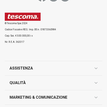
Tutti i prodotti della linea VITAMINO
© Tescoma Spa 2024
Codice Fiscale e REG. Imp. BS n. 01873360984
Cap. Soc. € 500.000,00 i.v.
Nr. R.E.A. 363317
ASSISTENZA
garanzie
QUALITÀ
marcatura prodotti
design
MARKETING & COMUNICAZIONE
contatti
controllo qualità