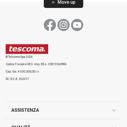
Move up
Visualizza
Visualizza
© Tescoma Spa 2024
Codice Fiscale e REG. Imp. BS n. 01873360984
Tutti i prodotti della linea CREMA
Cap. Soc. € 500.000,00 i.v.
Nr. R.E.A. 363317
ASSISTENZA
garanzie