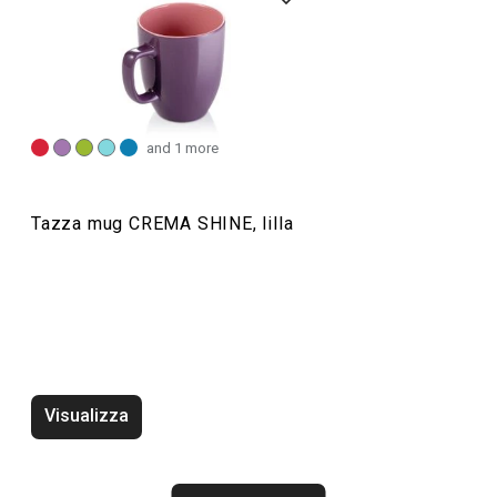
Servire in tavola
Bevande
and 1 more
Tazza mug CREMA SHINE, lilla
Visualizza
Teiera CREMA 1.4 l
Tazza mug in vet
CREMA 300 ml