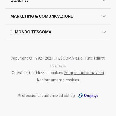
QUALITÀ
marcatura prodotti
design
MARKETING & COMUNICAZIONE
contatti
controllo qualità
scrivici in whatsapp
il nuovo catalogo al consumatore 2026
IL MONDO TESCOMA
test sui prodotti
myTescoma
certificazioni
azienda
storia
Copyright © 1992–2021, TESCOMA s.r.o. Tutti i diritti
persone
riservati.
Questo sito utilizza i cookies
Maggiori informazioni
Tescoma nel mondo
Aggiornamento cookies
fiere
Professional customized eshop
informativa whistleblowing
segnalazioni whistleblowing