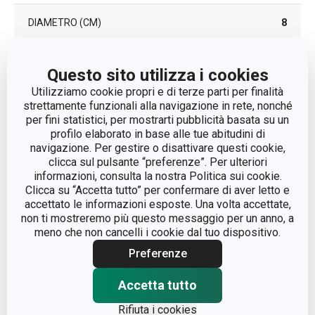
DIAMETRO (CM)
8
Questo sito utilizza i cookies
Altri parametri
Utilizziamo cookie propri e di terze parti per finalità
strettamente funzionali alla navigazione in rete, nonché
ADATTO AL FORNO A MICROONDE
Sì
per fini statistici, per mostrarti pubblicità basata su un
profilo elaborato in base alle tue abitudini di
navigazione. Per gestire o disattivare questi cookie,
ADATTO AL FRIGORIFERO
Sì
clicca sul pulsante “preferenze”. Per ulteriori
informazioni, consulta la nostra Politica sui cookie.
CATEGORIA
tazze e tazzine
Clicca su “Accetta tutto” per confermare di aver letto e
accettato le informazioni esposte. Una volta accettate,
non ti mostreremo più questo messaggio per un anno, a
LINEA DI PRODOTTO
CREMA
meno che non cancelli i cookie dal tuo dispositivo.
Preferenze
MATERIALE
ceramica
Accetta tutto
TIPO
tazza
Rifiuta i cookies