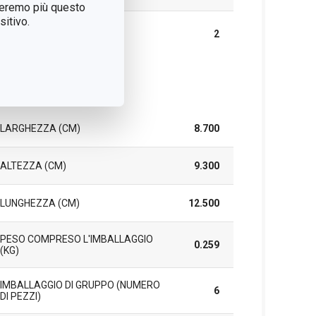
treremo più questo
itivo.
DURATA DELLA
2
GARANZIA (IN ANNI)
cchetto
LARGHEZZA (CM)
8.700
ALTEZZA (CM)
9.300
LUNGHEZZA (CM)
12.500
PESO COMPRESO L'IMBALLAGGIO
0.259
(KG)
IMBALLAGGIO DI GRUPPO (NUMERO
6
DI PEZZI)