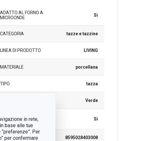
ADATTO AL FORNO A
Sì
MICROONDE
CATEGORIA
tazze e tazzine
LINEA DI PRODOTTO
LIVING
MATERIALE
porcellana
TIPO
tazza
COLORE
Verde
LAVAGGIO IN
avigazione in rete,
Sì
LAVASTOVIGLIE
in base alle tue
e “preferenze”. Per
tto” per confermare
EAN
8595028403008