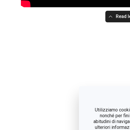
Read l
Utilizziamo cookie
nonché per fini
abitudini di navig
ulteriori informaz