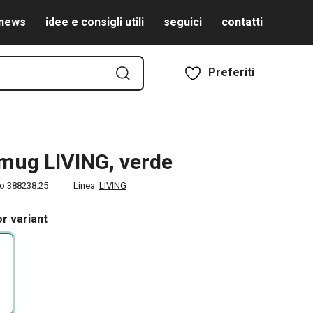
news
idee e consigli utili
seguici
contatti
Preferiti
mug LIVING, verde
to
388238.25
Linea:
LIVING
r variant