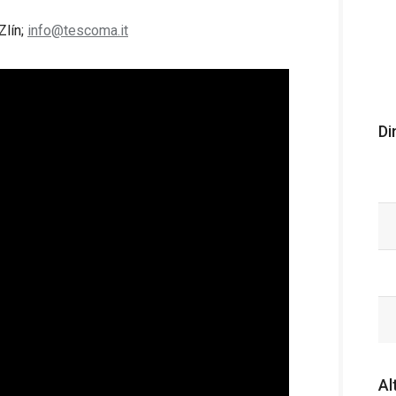
Zlín;
info@tescoma.it
Di
Al