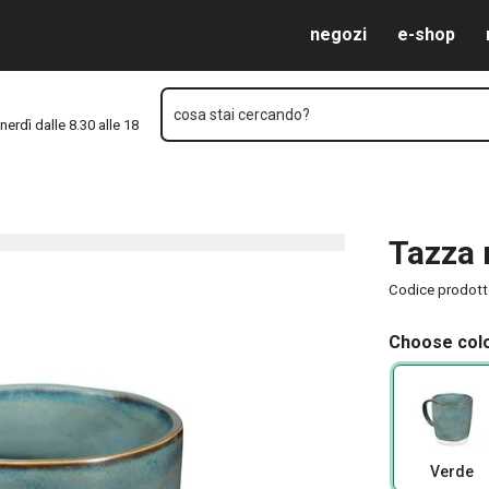
Vai al contenuto principale
Vai alla navigazione
Vai alla ricerca
negozi
e-shop
cosa stai cercando?
nerdì dalle 8.30 alle 18
Tazza 
Codice prodot
Choose colo
Verde