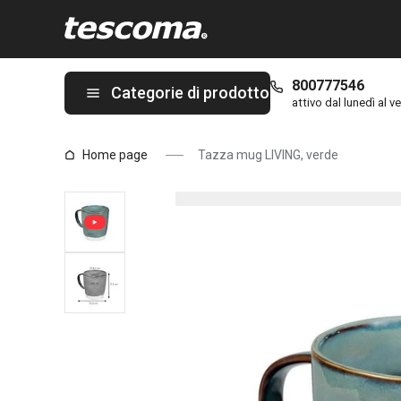
Ti trovi sulla pagina Tazza mug LIVING, verde
800777546
Categorie di prodotto
attivo dal lunedì al ve
Home page
Tazza mug LIVING, verde