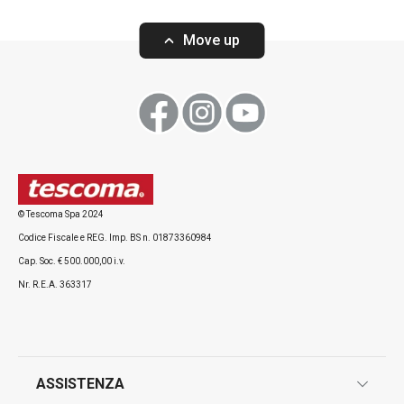
Move up
Vaso piccolo FANCY HOME Stones
Vaso ov.basso 
HOME,Stones
© Tescoma Spa 2024
Codice Fiscale e REG. Imp. BS n. 01873360984
Cap. Soc. € 500.000,00 i.v.
Nr. R.E.A. 363317
Visualizza
Visualizza
ASSISTENZA