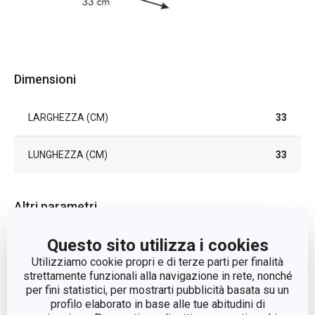
Dimensioni
LARGHEZZA (CM)
33
LUNGHEZZA (CM)
33
Altri parametri
Questo sito utilizza i cookies
tovagliette e
CATEGORIA
tovaglioli
Utilizziamo cookie propri e di terze parti per finalità
strettamente funzionali alla navigazione in rete, nonché
per fini statistici, per mostrarti pubblicità basata su un
LINEA DI PRODOTTO
FANCY HOME
profilo elaborato in base alle tue abitudini di