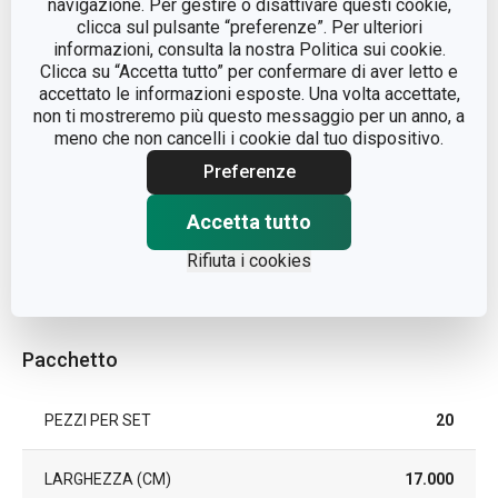
navigazione. Per gestire o disattivare questi cookie,
clicca sul pulsante “preferenze”. Per ulteriori
MATERIALE
cellulosa
informazioni, consulta la nostra Politica sui cookie.
Clicca su “Accetta tutto” per confermare di aver letto e
TIPO
tovaglioli
accettato le informazioni esposte. Una volta accettate,
non ti mostreremo più questo messaggio per un anno, a
meno che non cancelli i cookie dal tuo dispositivo.
COLORE
Marrone
Preferenze
EAN
8595028495485
Accetta tutto
Rifiuta i cookies
DURATA DELLA GARANZIA (IN
2
ANNI)
Pacchetto
PEZZI PER SET
20
LARGHEZZA (CM)
17.000