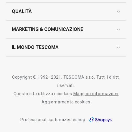
Tutti i prodotti della linea FANCY HOME
garanzie
QUALITÀ
marcatura prodotti
design
MARKETING & COMUNICAZIONE
contatti
controllo qualità
scrivici in whatsapp
il nuovo catalogo al consumatore 2026
IL MONDO TESCOMA
test sui prodotti
myTescoma
certificazioni
azienda
storia
Copyright © 1992–2021, TESCOMA s.r.o. Tutti i diritti
persone
riservati.
Questo sito utilizza i cookies
Maggiori informazioni
Tescoma nel mondo
Aggiornamento cookies
fiere
Professional customized eshop
informativa whistleblowing