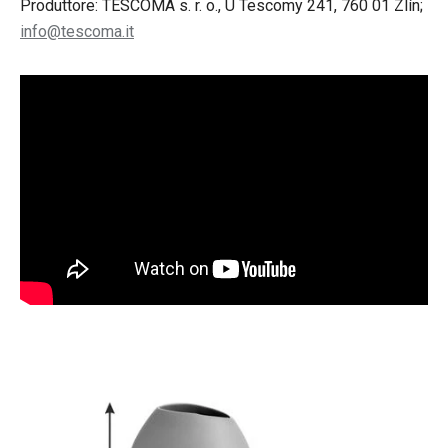
Produttore: TESCOMA s. r. o., U Tescomy 241, 760 01 Zlín;
info@tescoma.it