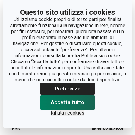
Altri parametri
Questo sito utilizza i cookies
Utilizziamo cookie propri e di terze parti per finalità
strettamente funzionali alla navigazione in rete, nonché
accessori per la
CATEGORIA
per fini statistici, per mostrarti pubblicità basata su un
casa
profilo elaborato in base alle tue abitudini di
navigazione. Per gestire o disattivare questi cookie,
LINEA DI PRODOTTO
FANCY HOME
clicca sul pulsante “preferenze”. Per ulteriori
informazioni, consulta la nostra Politica sui cookie.
Clicca su “Accetta tutto” per confermare di aver letto e
MATERIALE
ceramica
accettato le informazioni esposte. Una volta accettate,
non ti mostreremo più questo messaggio per un anno, a
meno che non cancelli i cookie dal tuo dispositivo.
TIPO
vaso
Preferenze
COLORE
Grigio
Accetta tutto
Rifiuta i cookies
LAVAGGIO IN LAVASTOVIGLIE
No
EAN
8595028403886