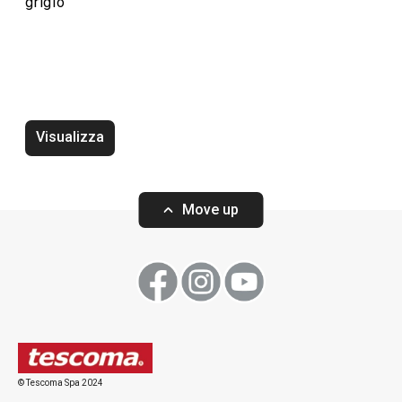
grigio
Elettrodomestici
Visualizza
Move up
Vaso piccolo FANCY HOME Stones
Vaso ov.basso 
HOME,Stones
© Tescoma Spa 2024