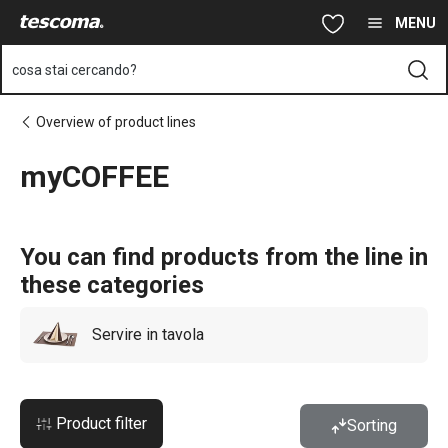
Ti trovi sulla pagina myCOFFEE
Vai al contenuto principale
Vai alla navigazione
Vai alla ricerca
MENU
cosa stai cercando?
Overview of product lines
myCOFFEE
You can find products from the line in
these categories
Servire in tavola
Product filter
Sorting