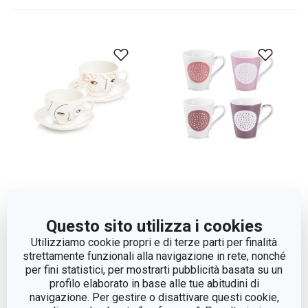
Tazza con piattino
Tazza mug myCOFFEE,
myCOFFEE, 2 pz,
4 pezzi, Sugar
Questo sito utilizza i cookies
Emotions
Utilizziamo cookie propri e di terze parti per finalità
strettamente funzionali alla navigazione in rete, nonché
per fini statistici, per mostrarti pubblicità basata su un
Visualizza
Visualizza
profilo elaborato in base alle tue abitudini di
navigazione. Per gestire o disattivare questi cookie,