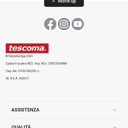
Move up
© Tescoma Spa 2024
Codice Fiscale e REG. Imp. BS n. 01873360984
Cap. Soc. € 500.000,00 i.v.
Nr. R.E.A. 363317
ASSISTENZA
garanzie
QUALITÀ