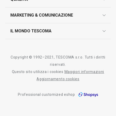
marcatura prodotti
design
MARKETING & COMUNICAZIONE
contatti
controllo qualità
scrivici in whatsapp
il nuovo catalogo al consumatore 2026
IL MONDO TESCOMA
test sui prodotti
myTescoma
certificazioni
azienda
storia
Copyright © 1992–2021, TESCOMA s.r.o. Tutti i diritti
persone
riservati.
Questo sito utilizza i cookies
Maggiori informazioni
Tescoma nel mondo
Aggiornamento cookies
fiere
Professional customized eshop
informativa whistleblowing
segnalazioni whistleblowing