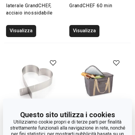
laterale GrandCHEF,
GrandCHEF 60 min
acciaio inossidabile
Visualizza
Visualizza
Questo sito utilizza i cookies
Novità
Novità
Utilizziamo cookie propri e di terze parti per finalità
Anello regolabile per
Cestino termico
strettamente funzionali alla navigazione in rete, nonché
torte a cuore DELÍCIA
pieghevole Click SHOP!
per fini statistici, per mostrarti pubblicità basata su un