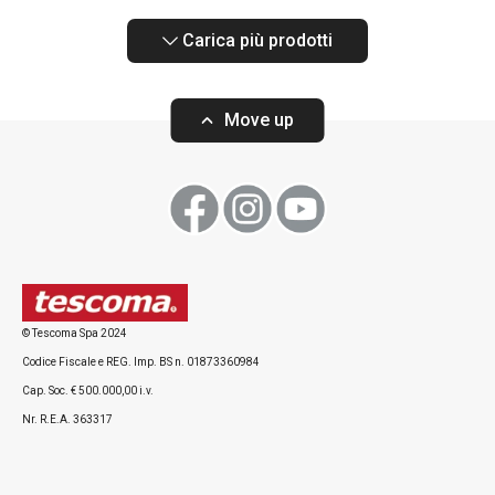
Carica più prodotti
Move up
© Tescoma Spa 2024
Codice Fiscale e REG. Imp. BS n. 01873360984
Cap. Soc. € 500.000,00 i.v.
Nr. R.E.A. 363317