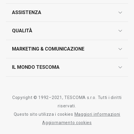
ASSISTENZA
garanzie
QUALITÀ
marcatura prodotti
design
MARKETING & COMUNICAZIONE
contatti
controllo qualità
scrivici in whatsapp
il nuovo catalogo al consumatore 2026
IL MONDO TESCOMA
test sui prodotti
myTescoma
certificazioni
azienda
storia
Copyright © 1992–2021, TESCOMA s.r.o. Tutti i diritti
persone
riservati.
Questo sito utilizza i cookies
Maggiori informazioni
Tescoma nel mondo
Aggiornamento cookies
fiere