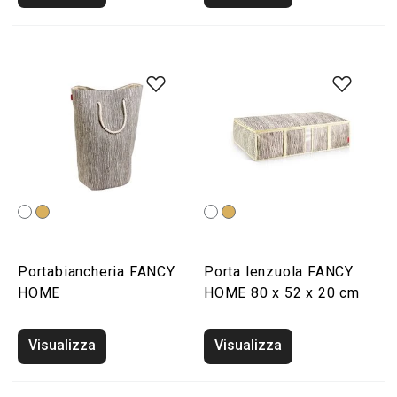
Portabiancheria FANCY
Porta lenzuola FANCY
HOME
HOME 80 x 52 x 20 cm
Visualizza
Visualizza