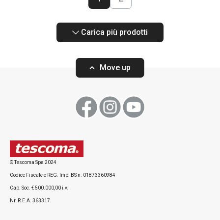
Carica più prodotti
Move up
© Tescoma Spa 2024
Codice Fiscale e REG. Imp. BS n. 01873360984
Cap. Soc. € 500.000,00 i.v.
Nr. R.E.A. 363317