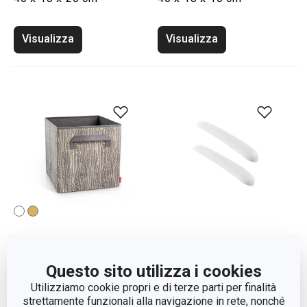
Visualizza
Visualizza
Salva spalle per grucce
Scatola FANCY HOME
Questo sito utilizza i cookies
appendiabiti FANCY
30 x 30 x 30 cm
Utilizziamo cookie propri e di terze parti per finalità
HOME, 2 pz
strettamente funzionali alla navigazione in rete, nonché