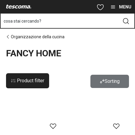
Ti trovi sulla pagina FANCY HOME
Vai al contenuto principale
Vai alla navigazione
Vai alla ricerca
MENU
cosa stai cercando?
Organizzazione della cucina
FANCY HOME
Product filter
Sorting