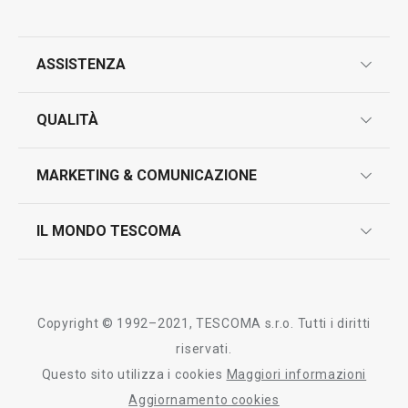
ASSISTENZA
garanzie
QUALITÀ
marcatura prodotti
design
MARKETING & COMUNICAZIONE
contatti
controllo qualità
scrivici in whatsapp
il nuovo catalogo al consumatore 2026
IL MONDO TESCOMA
test sui prodotti
myTescoma
certificazioni
azienda
storia
Copyright © 1992–2021, TESCOMA s.r.o. Tutti i diritti
persone
riservati.
Questo sito utilizza i cookies
Maggiori informazioni
Tescoma nel mondo
Aggiornamento cookies