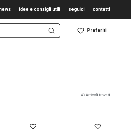
news
idee e consigli utili
seguici
contatti
Preferiti
43
Articoli trovati