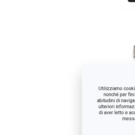
Utilizziamo cookie
nonché per fini
abitudini di navig
ulteriori informaz
Por
di aver letto e a
FA
messag
40