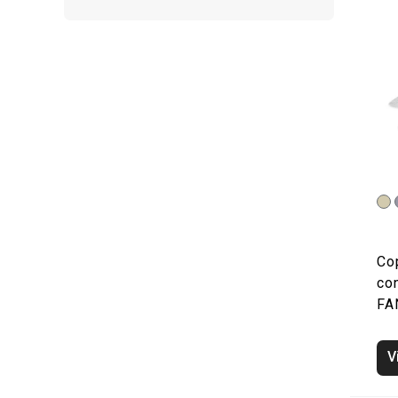
Cop
co
FA
V