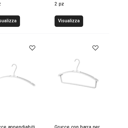
z
2 pz
sualizza
Visualizza
cce appendiabiti
Grucce con barra per