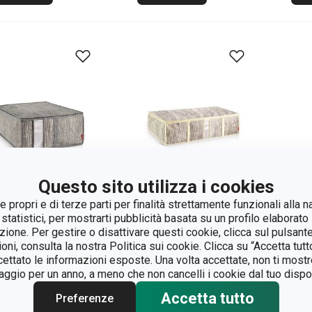
Questo sito utilizza i cookies
 propri e di terze parti per finalità strettamente funzionali alla n
 statistici, per mostrarti pubblicità basata su un profilo elaborato 
azione. Per gestire o disattivare questi cookie, clicca sul pulsant
ioni, consulta la nostra Politica sui cookie. Clicca su “Accetta tu
ta biancheria
Porta lenzuola
Bor
ccettato le informazioni esposte. Una volta accettate, non ti mos
NCY HOME
FANCY HOME
FA
gio per un anno, a meno che non cancelli i cookie dal tuo dispos
 x 52 x 20 cm
80 x 52 x 20 cm
100
Accetta tutto
Preferenze