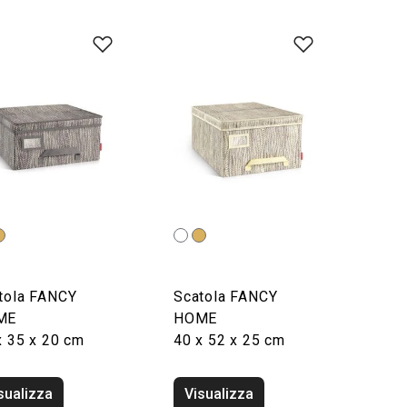
tola FANCY
Scatola FANCY
ME
HOME
x 35 x 20 cm
40 x 52 x 25 cm
sualizza
Visualizza