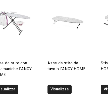
se da stiro con
Asse da stiro da
Sti
iramaniche FANCY
tavolo FANCY HOME
HO
OME
isualizza
Visualizza
Vi