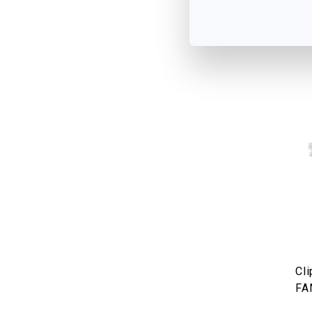
V
Cli
FA