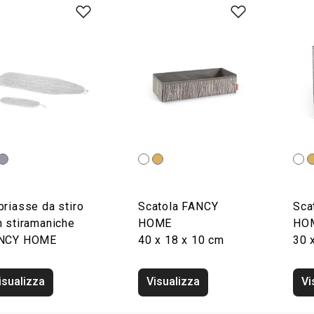
riasse da stiro
Scatola FANCY
Sca
n stiramaniche
HOME
HO
NCY HOME
40 x 18 x 10 cm
30 
isualizza
Visualizza
Vi