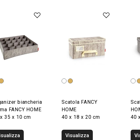
anizer biancheria
Scatola FANCY
Sca
tima FANCY HOME
HOME
HO
 x 35 x 10 cm
40 x 18 x 20 cm
40 
isualizza
Visualizza
Vi