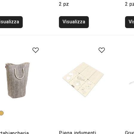
2 pz
2 p
isualizza
Visualizza
Vi
Piega indumenti
Gru
rtabiancheria