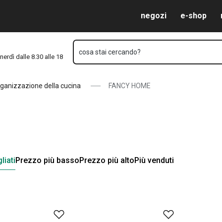
Vai al contenuto principale
Vai alla navigazione
Vai alla ricerca
negozi
e-shop
cosa stai cercando?
nerdì dalle 8.30 alle 18
ganizzazione della cucina
FANCY HOME
liati
Prezzo più basso
Prezzo più alto
Più venduti