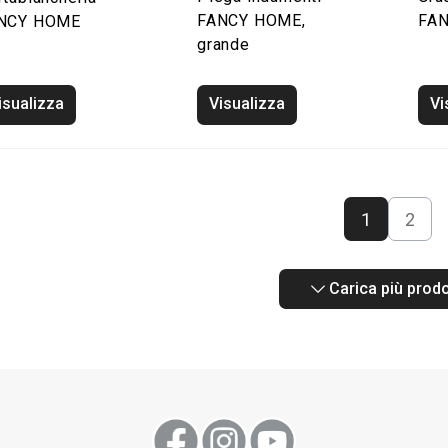
FANCY HOME,
FAN
NCY HOME
grande
isualizza
Visualizza
Vi
1
2
Carica più prodo