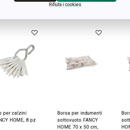
Rifiuta i cookies
isualizza
Visualizza
Vi
p per calzini
Borsa per indumenti
Bor
NCY HOME, 8 pz
sottovuoto FANCY
sot
HOME 70 x 50 cm,
HOM