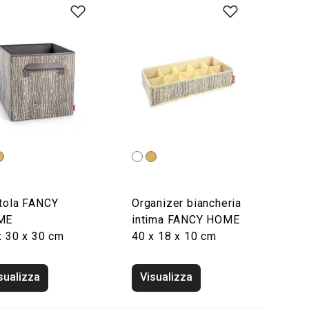
tola FANCY
Organizer biancheria
ME
intima FANCY HOME
x 30 x 30 cm
40 x 18 x 10 cm
sualizza
Visualizza