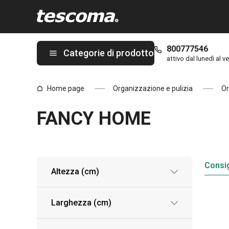
Ti trovi sulla pagina FANCY HOME
800777546
Categorie di prodotto
attivo dal lunedì al ve
Home page
Organizzazione e pulizia
Or
FANCY HOME
Consig
Altezza (cm)
Larghezza (cm)