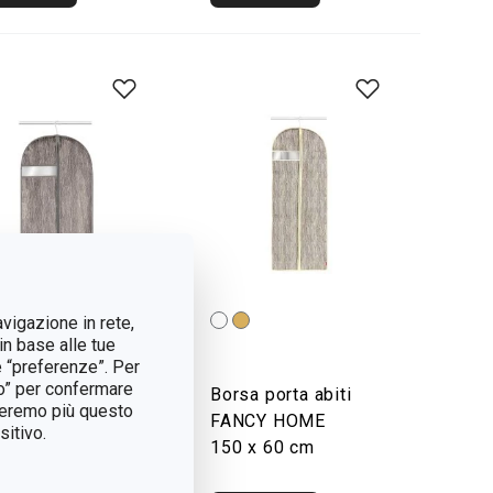
avigazione in rete,
in base alle tue
e “preferenze”. Per
tto” per confermare
sa porta abiti
Borsa porta abiti
treremo più questo
NCY HOME
FANCY HOME
itivo.
 x 60 cm
150 x 60 cm