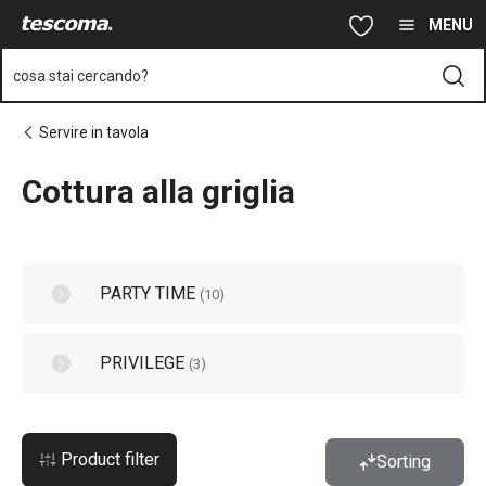
Ti trovi sulla pagina Cottura alla griglia
Vai al contenuto principale
Vai alla navigazione
Vai alla ricerca
MENU
cosa stai cercando?
Servire in tavola
Cottura alla griglia
PARTY TIME
(
10
)
PRIVILEGE
(
3
)
Product filter
Sorting