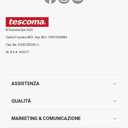
© Tescoma Spa 2024
Codice Fiscale e REG. Imp. BS n. 01873360984
Cap. Soc. € 500.000,00 i.v.
Nr. R.E.A. 363317
ASSISTENZA
garanzie
QUALITÀ
marcatura prodotti
design
MARKETING & COMUNICAZIONE
contatti
controllo qualità