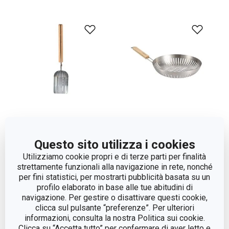
Paletta per carbonella
Padella per barbecue
Questo sito utilizza i cookies
PRIVILEGE
PRIVILEGE ø 28 cm
Utilizziamo cookie propri e di terze parti per finalità
strettamente funzionali alla navigazione in rete, nonché
per fini statistici, per mostrarti pubblicità basata su un
Visualizza
Visualizza
profilo elaborato in base alle tue abitudini di
navigazione. Per gestire o disattivare questi cookie,
clicca sul pulsante “preferenze”. Per ulteriori
informazioni, consulta la nostra Politica sui cookie.
Clicca su “Accetta tutto” per confermare di aver letto e