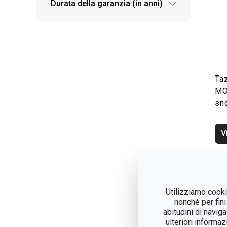
Durata della garanzia (in anni)
Ta
MO
sn
V
Utilizziamo cookie
nonché per fini
abitudini di navig
ulteriori informaz