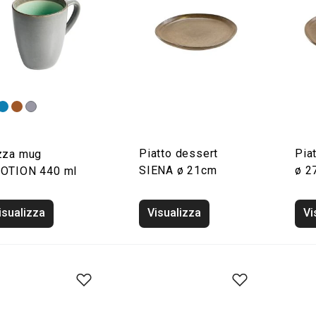
Piatto dessert
Pia
zza mug
SIENA ø 21cm
ø 2
OTION 440 ml
isualizza
Visualizza
Vi