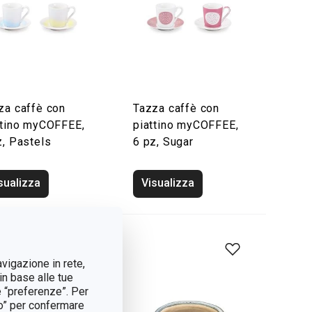
za caffè con
Tazza caffè con
ttino myCOFFEE,
piattino myCOFFEE,
z, Pastels
6 pz, Sugar
sualizza
Visualizza
avigazione in rete,
in base alle tue
e “preferenze”. Per
tto” per confermare