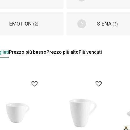
EMOTION
SIENA
(
2
)
(
3
)
liati
Prezzo più basso
Prezzo più alto
Più venduti