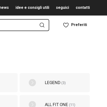
news
idee e consigli utili
seguici
contatti
Preferiti
LEGEND
(
3
)
ALL FIT ONE
(
11
)