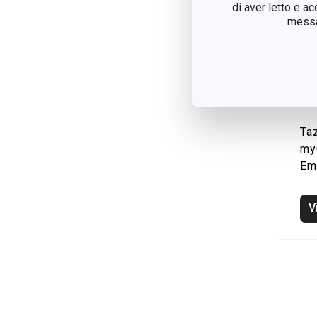
di aver letto e a
messag
Taz
my
Em
V