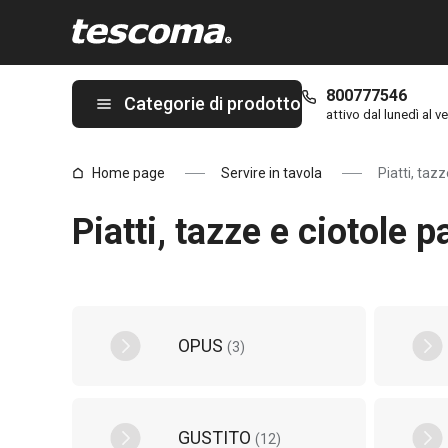
Ti trovi sulla pagina Piatti, tazze e ciotole pagina 4 da 5
800777546
Categorie di prodotto
attivo dal lunedì al ve
Home page
Servire in tavola
Piatti, tazz
Piatti, tazze e ciotole 
OPUS
(
3
)
GUSTITO
(
12
)