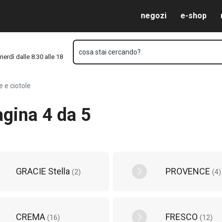
Vai al contenuto principale
Vai alla navigazione
Vai alla ricerca
negozi
e-shop
cosa stai cercando?
nerdì dalle 8.30 alle 18
e e ciotole
pagina 4 da 5
GRACIE Stella
PROVENCE
(
2
)
(
4
)
CREMA
FRESCO
(
16
)
(
12
)