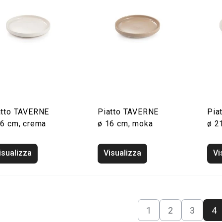
atto TAVERNE
Piatto TAVERNE
Pia
16 cm, crema
ø 16 cm, moka
ø 2
isualizza
Visualizza
Vi
1
2
3
4