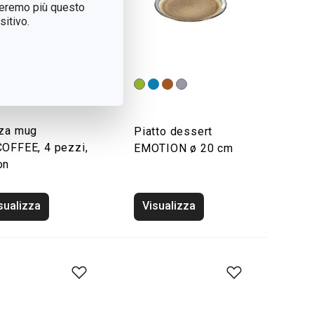
treremo più questo
itivo.
za mug
Piatto dessert
OFFEE, 4 pezzi,
EMOTION ø 20 cm
on
sualizza
Visualizza