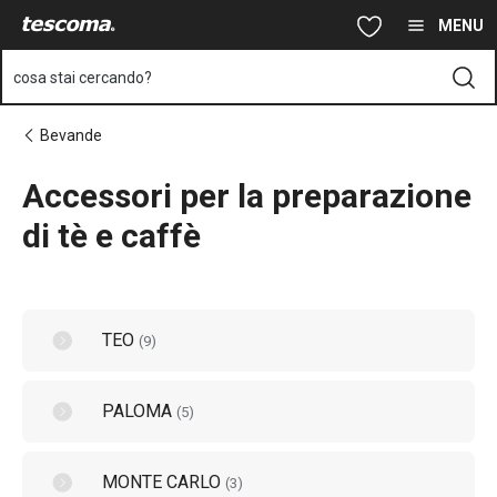
Ti trovi sulla pagina Accessori per la preparazione di tè e caffè
Vai al contenuto principale
Vai alla navigazione
Vai alla ricerca
MENU
cosa stai cercando?
Bevande
Accessori per la preparazione
di tè e caffè
TEO
(
9
)
PALOMA
(
5
)
MONTE CARLO
(
3
)