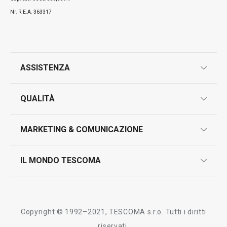
Nr. R.E.A. 363317
ASSISTENZA
garanzie
QUALITÀ
marcatura prodotti
design
MARKETING & COMUNICAZIONE
contatti
controllo qualità
scrivici in whatsapp
il nuovo catalogo al consumatore 2026
IL MONDO TESCOMA
test sui prodotti
myTescoma
certificazioni
azienda
storia
Copyright © 1992–2021, TESCOMA s.r.o. Tutti i diritti
persone
riservati.