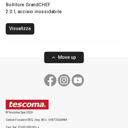
Bollitore GrandCHEF
2.0 l, acciaio inossidabile
Visualizza
Move up
© Tescoma Spa 2024
Codice Fiscale e REG. Imp. BS n. 01873360984
Cap. Soc. € 500.000,00 i.v.