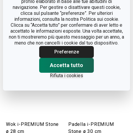
profilo elaborato in base alle tue abitudini di
Padella i-PREMIUM
Padella fonda i-
navigazione. Per gestire o disattivare questi cookie,
Stone ø 28 cm
PREMIUM Stone ø 24 cm
clicca sul pulsante “preferenze”. Per ulteriori
informazioni, consulta la nostra Politica sui cookie.
Clicca su “Accetta tutto” per confermare di aver letto e
Visualizza
Visualizza
accettato le informazioni esposte. Una volta accettate,
non ti mostreremo più questo messaggio per un anno, a
meno che non cancelli i cookie dal tuo dispositivo.
Preferenze
Accetta tutto
Rifiuta i cookies
Wok i-PREMIUM Stone
Padella i-PREMIUM
ø 28 cm
Stone ø 30 cm