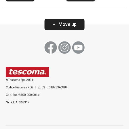
Move up
© Tescoma Spa 2024
Codice Fiscale e REG. Imp. BS n. 01873360984
Cap. Soc. € 500.000,00 i.v.
Nr. R.E.A. 363317