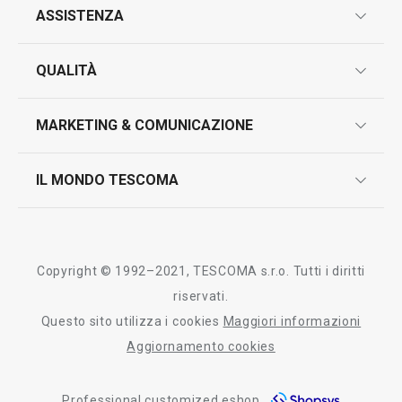
ASSISTENZA
garanzie
QUALITÀ
marcatura prodotti
design
MARKETING & COMUNICAZIONE
contatti
controllo qualità
scrivici in whatsapp
il nuovo catalogo al consumatore 2026
IL MONDO TESCOMA
test sui prodotti
myTescoma
certificazioni
azienda
storia
Copyright © 1992–2021, TESCOMA s.r.o. Tutti i diritti
persone
riservati.
Questo sito utilizza i cookies
Maggiori informazioni
Tescoma nel mondo
Aggiornamento cookies
fiere
Professional customized eshop