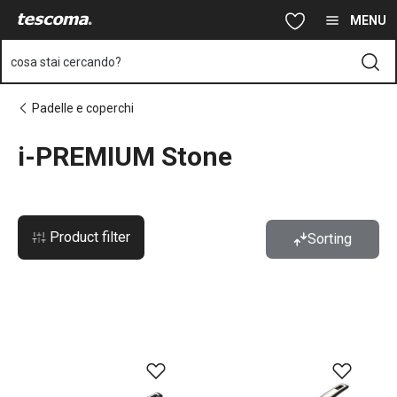
Ti trovi sulla pagina i-PREMIUM Stone
Vai al contenuto principale
Vai alla navigazione
Vai alla ricerca
MENU
cosa stai cercando?
Padelle e coperchi
i-PREMIUM Stone
Product filter
Sorting