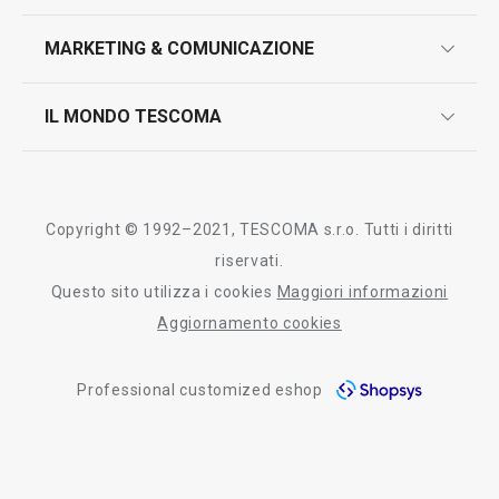
marcatura prodotti
design
MARKETING & COMUNICAZIONE
contatti
controllo qualità
scrivici in whatsapp
il nuovo catalogo al consumatore 2026
IL MONDO TESCOMA
test sui prodotti
myTescoma
certificazioni
azienda
storia
Copyright © 1992–2021, TESCOMA s.r.o. Tutti i diritti
persone
riservati.
Questo sito utilizza i cookies
Maggiori informazioni
Tescoma nel mondo
Aggiornamento cookies
fiere
Professional customized eshop
informativa whistleblowing
segnalazioni whistleblowing