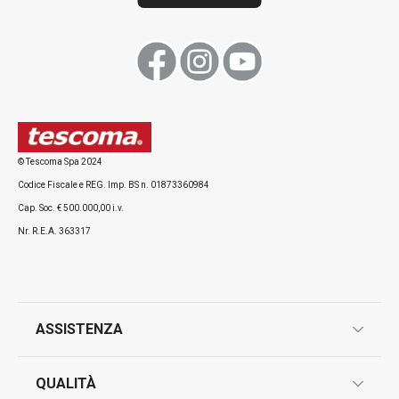
© Tescoma Spa 2024
Codice Fiscale e REG. Imp. BS n. 01873360984
Cap. Soc. € 500.000,00 i.v.
Nr. R.E.A. 363317
ASSISTENZA
garanzie
QUALITÀ