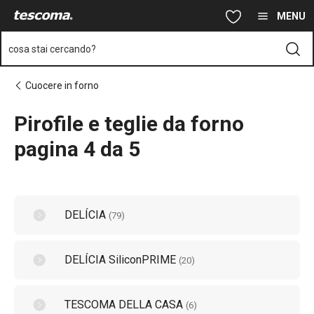
Ti trovi sulla pagina Pirofile e teglie da forno pagina 4 da 5
Vai al contenuto principale
Vai alla navigazione
Vai alla ricerca
MENU
cosa stai cercando?
Cuocere in forno
Pirofile e teglie da forno
pagina 4 da 5
DELÍCIA
(
79
)
DELÍCIA SiliconPRIME
(
20
)
TESCOMA DELLA CASA
(
6
)