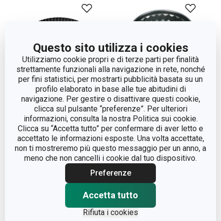
Questo sito utilizza i cookies
Utilizziamo cookie propri e di terze parti per finalità
strettamente funzionali alla navigazione in rete, nonché
per fini statistici, per mostrarti pubblicità basata su un
profilo elaborato in base alle tue abitudini di
navigazione. Per gestire o disattivare questi cookie,
clicca sul pulsante “preferenze”. Per ulteriori
Stampo crostata con
Stampo ciambella
informazioni, consulta la nostra Politica sui cookie.
fondo removibile
DELICIA ø 22 cm
Clicca su “Accetta tutto” per confermare di aver letto e
DELÍCIA ø 28 cm
accettato le informazioni esposte. Una volta accettate,
non ti mostreremo più questo messaggio per un anno, a
meno che non cancelli i cookie dal tuo dispositivo.
Visualizza
Visualizza
Preferenze
Accetta tutto
Rifiuta i cookies