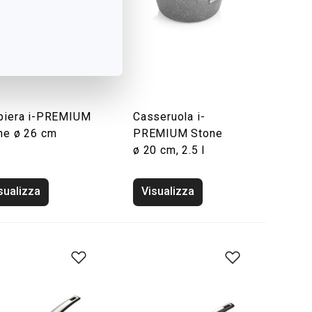
piera i-PREMIUM
Casseruola i-
ne ø 26 cm
PREMIUM Stone
ø 20 cm, 2.5 l
sualizza
Visualizza