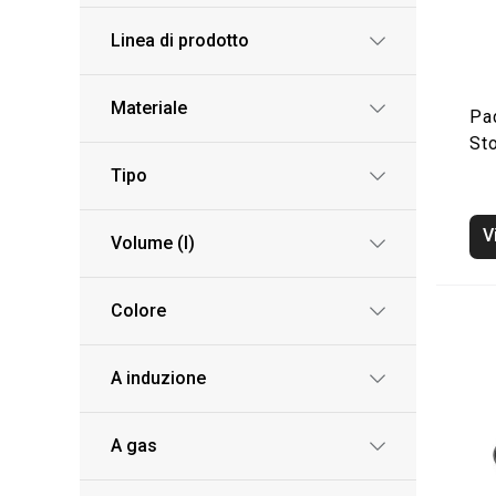
Linea di prodotto
Materiale
Pa
St
Tipo
V
Volume (l)
Colore
A induzione
A gas