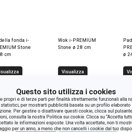
ella fonda i-
Wok i-PREMIUM
Pad
EMIUM Stone
Stone ø 28 cm
PRE
28 cm
ø 2
isualizza
Visualizza
Vi
Questo sito utilizza i cookies
 propri e di terze parti per finalità strettamente funzionali alla n
 statistici, per mostrarti pubblicità basata su un profilo elaborato 
azione. Per gestire o disattivare questi cookie, clicca sul pulsant
ioni, consulta la nostra Politica sui cookie. Clicca su “Accetta tu
ccettato le informazioni esposte. Una volta accettate, non ti mos
gio per un anno, a meno che non cancelli i cookie dal tuo dispos