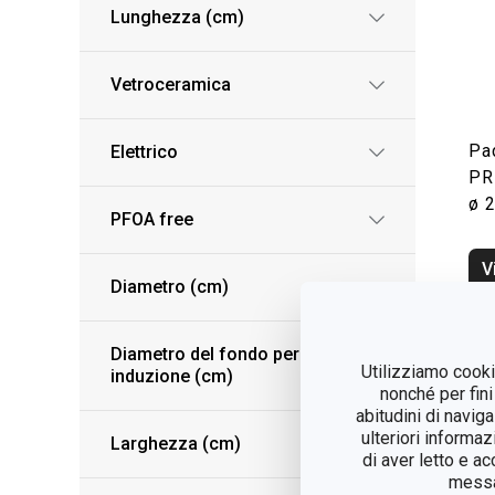
Lunghezza (cm)
Vetroceramica
Pad
Elettrico
PR
ø 
PFOA free
V
Diametro (cm)
Diametro del fondo per
Utilizziamo cookie
induzione (cm)
nonché per fini
abitudini di navig
ulteriori informaz
Larghezza (cm)
di aver letto e a
messag