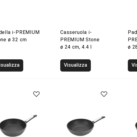
della i-PREMIUM
Casseruola i-
Pad
one ø 32 cm
PREMIUM Stone
PRE
ø 24 cm, 4.4 l
ø 2
isualizza
Visualizza
Vi