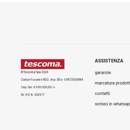
ASSISTENZA
garanzie
© Tescoma Spa 2024
Codice Fiscale e REG. Imp. BS n. 01873360984
marcatura prodott
Cap. Soc. € 500.000,00 i.v.
contatti
Nr. R.E.A. 363317
scrivici in whatsa