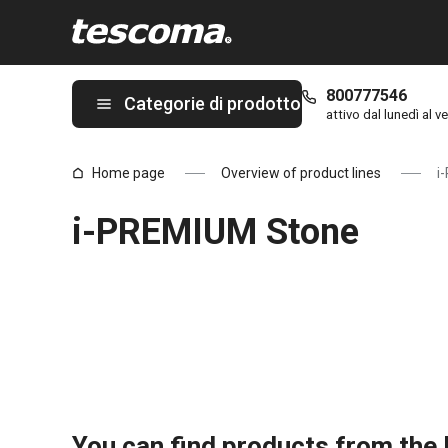
Ti trovi sulla pagina i-PREMIUM Stone
800777546
Categorie di prodotto
attivo dal lunedì al ve
Home page
Overview of product lines
i
i-PREMIUM Stone
You can find products from the l