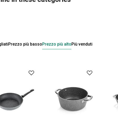
liati
Prezzo più basso
Prezzo più alto
Più venduti