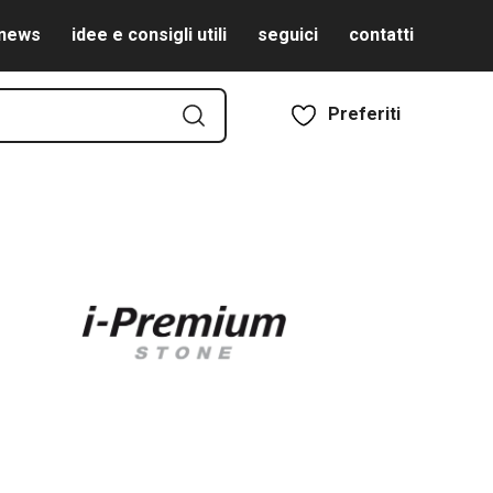
news
idee e consigli utili
seguici
contatti
Preferiti