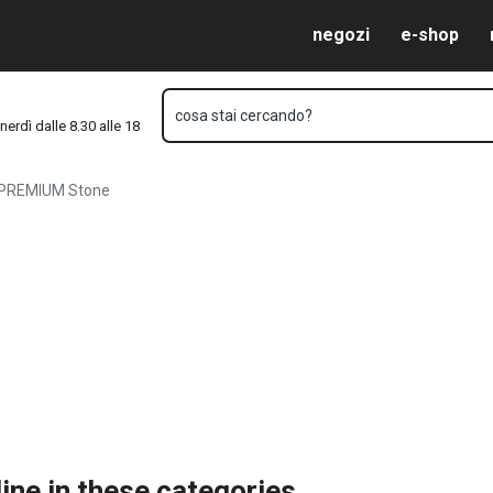
Vai al contenuto principale
Vai alla navigazione
Vai alla ricerca
negozi
e-shop
cosa stai cercando?
nerdì dalle 8.30 alle 18
-PREMIUM Stone
ine in these categories