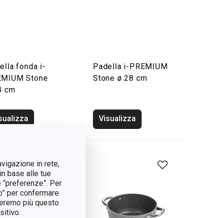
ella fonda i-
Padella i-PREMIUM
MIUM Stone
Stone ø 28 cm
4 cm
sualizza
Visualizza
avigazione in rete,
in base alle tue
e “preferenze”. Per
tto” per confermare
treremo più questo
itivo.