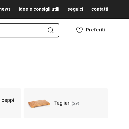
news
idee e consigli utili
seguici
contatti
Preferiti
i, ceppi
Taglieri
(
29
)