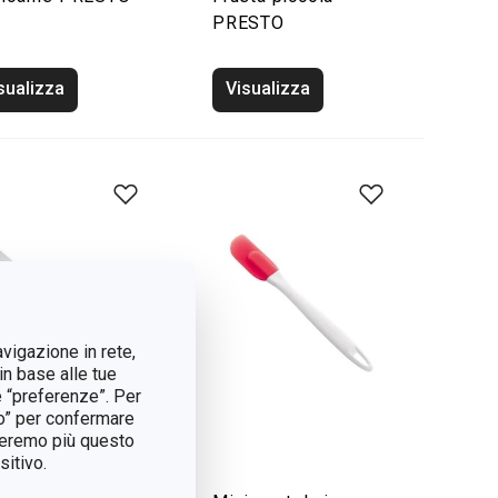
PRESTO
sualizza
Visualizza
avigazione in rete,
in base alle tue
e “preferenze”. Per
tto” per confermare
treremo più questo
itivo.