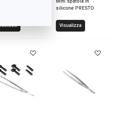
tola per
Mini spatola in
lmare PRESTO
silicone PRESTO
sualizza
Visualizza