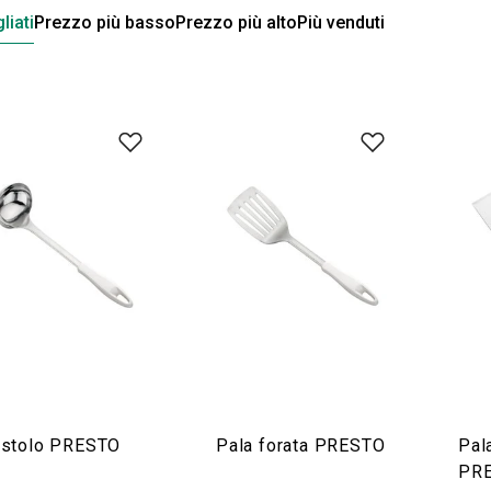
liati
Prezzo più basso
Prezzo più alto
Più venduti
stolo PRESTO
Pala forata PRESTO
Pal
PR