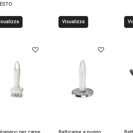
ESTO
isualizza
Visualizza
Vi
lianervi per carne
Batticarne a pugno
Bat