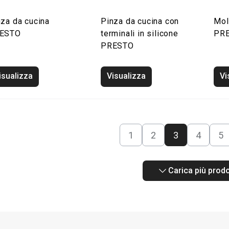
nza da cucina
Pinza da cucina con
Mol
ESTO
terminali in silicone
PR
PRESTO
isualizza
Visualizza
Vi
1
2
3
4
5
Carica più prodo