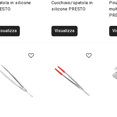
tola in silicone
Cucchiaio/spatola in
Pin
ESTO
silicone PRESTO
mul
PR
isualizza
Visualizza
Vi