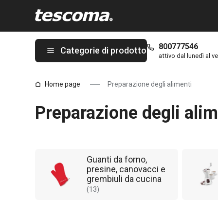
Ti trovi sulla pagina Preparazione degli alimenti pagina 3 da 34
800777546
Categorie di prodotto
attivo dal lunedì al ve
Home page
Preparazione degli alimenti
Preparazione degli alim
Guanti da forno,
presine, canovacci e
grembiuli da cucina
(
13
)