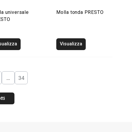
la universale
Molla tonda PRESTO
ESTO
sualizza
Visualizza
…
34
tti