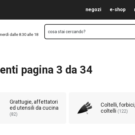
Vai al contenuto principale
Vai alla navigazione
Vai alla ricerca
negozi
e-shop
cosa stai cercando?
nerdì dalle 8.30 alle 18
enti pagina 3 da 34
Grattugie, affettatori
Coltelli, forbic
ed utensili da cucina
coltelli
(
122
)
(
82
)