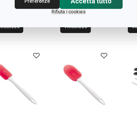
Accetta tutto
Preferenze
usta PRESTO
Pala dolce PRESTO
Spa
spa
Rifiuta i cookies
isualizza
Visualizza
Vi