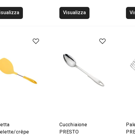
isualizza
Visualizza
Vi
etta
Cucchiaione
Pale
elette/crêpe
PRESTO
PR